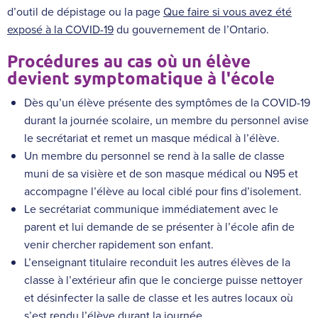
e
t
d’outil de dépistage ou la page
Que faire si vous avez été
r
e
exposé à la COVID-19
du
gouvernement de l’Ontario.
n
r
Procédures au cas où un élève
e
n
devient symptomatique à l'école
e
Dès qu’un élève présente des symptômes de la COVID-19
durant la journée scolaire, un membre du personnel avise
le secrétariat et remet un masque médical à l’élève.
Un membre du personnel se rend à la salle de classe
muni de sa visière et de son masque médical ou N95 et
accompagne l’élève au local ciblé pour fins d’isolement.
Le secrétariat communique immédiatement avec le
parent et lui demande de se présenter à l’école afin de
venir chercher rapidement son enfant.
L’enseignant titulaire reconduit les autres élèves de la
classe à l’extérieur afin que le concierge puisse nettoyer
et désinfecter la salle de classe et les autres locaux où
s’est rendu l’élève durant la journée.