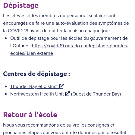
Dépistage
Les élèves et les membres du personnel scolaire sont
encouragés de faire une auto-évaluation des symptômes de
la COVID-19 avant de quitter la maison chaque jour.
Outil de dépistage pour les écoles du gouvernement de
l’Ontario :
https://covid-19.ontario.ca/depistage-pour-les-
ecoles/ Lien externe
Centres de dépistage :
L
Thunder Bay et district
i
L
Northwestern Health Unit
(Ouest de Thunder Bay)
e
i
n
e
Retour à l'école
e
n
x
e
Nous vous recommandons de suivre
les consignes et
t
x
prochaines étapes qui vous ont été données par le résultat