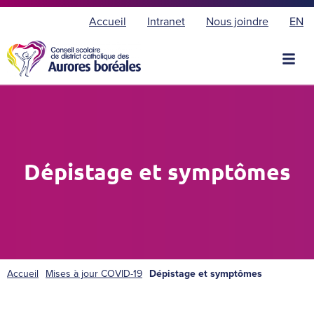
E
Accueil
Intranet
Nous joindre
EN
n
g
l
i
s
h
Dépistage et symptômes
Accueil
Mises à jour COVID-19
Dépistage et symptômes