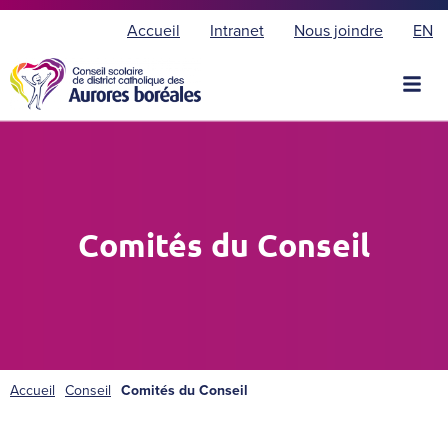
E
Accueil
Intranet
Nous joindre
EN
n
g
l
i
s
h
Comités du Conseil
Accueil
Conseil
Comités du Conseil