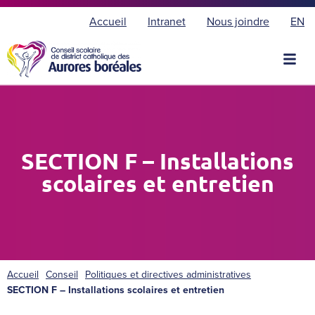
E
Accueil
Intranet
Nous joindre
EN
n
g
l
i
s
h
SECTION F – Installations
scolaires et entretien
Accueil
Conseil
Politiques et directives administratives
SECTION F – Installations scolaires et entretien