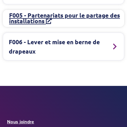
F005 - Partenariats pour le partage des
L
installations
i
e
n
F006 - Lever et mise en berne de
e
x
drapeaux
t
e
r
n
e
Nous joindre