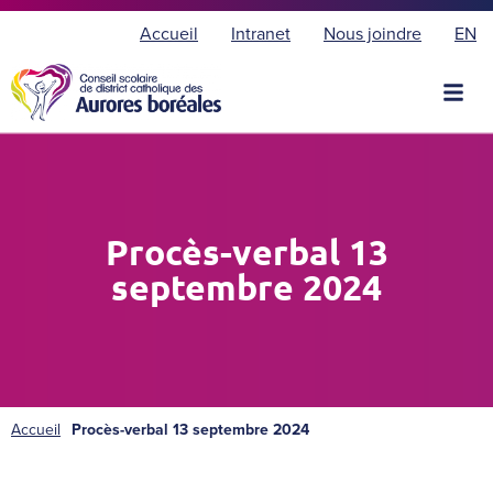
E
Accueil
Intranet
Nous joindre
EN
n
g
l
i
s
h
Procès-verbal 13
septembre 2024
Accueil
Procès-verbal 13 septembre 2024