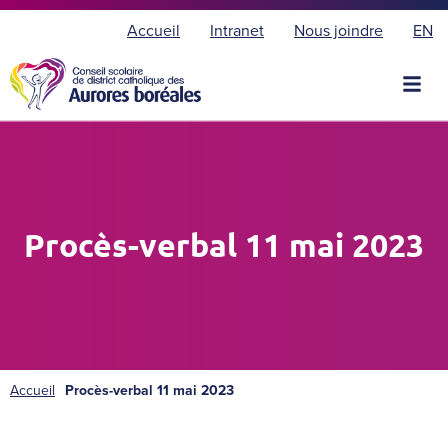
E
Accueil
Intranet
Nous joindre
EN
n
g
l
i
s
h
Procès-verbal 11 mai 2023
Accueil
Procès-verbal 11 mai 2023