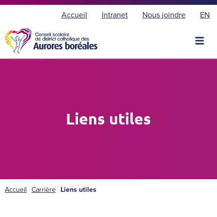
E
Accueil
Intranet
Nous joindre
EN
n
g
l
i
s
h
Liens utiles
Accueil
Carrière
Liens utiles