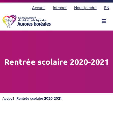
E
Accueil
Intranet
Nous joindre
EN
n
g
l
i
s
h
Rentrée scolaire 2020-2021
Accueil
Rentrée scolaire 2020-2021