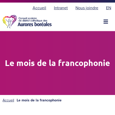
E
Accueil
Intranet
Nous joindre
EN
n
g
l
i
s
h
Le mois de la francophonie
Accueil
Le mois de la francophonie