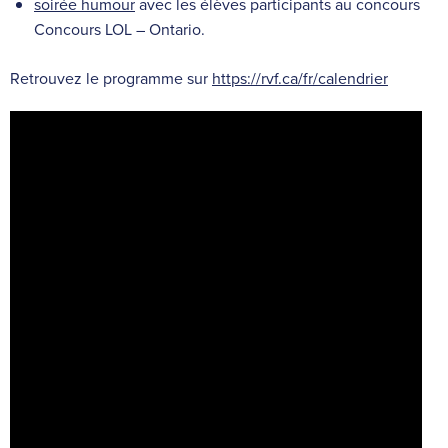
soirée humour
avec les élèves participants au concours
Concours LOL – Ontario​.
Retrouvez le programme sur
https://rvf.ca/fr/calendrier