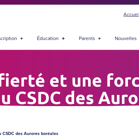
Accuei
scription
Éducation
Parents
Nouvelles
fierté et une for
u CSDC des Auro
 du CSDC des Aurores boréales