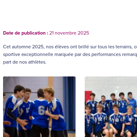
Date de publication :
21 novembre 2025
Cet
automne
2025
,
n
os élèves ont brillé sur tous les terrains
,
o
sportive
exceptionnelle
marquée par des performances remarqu
part de nos athlètes.