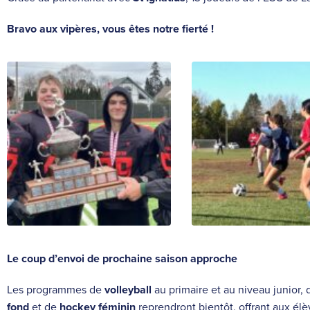
Bravo aux vipères, vous êtes notre fierté !
Le coup d’envoi de prochaine saison approche
Les programmes de
volleyball
au primaire et au niveau junior,
fond
et de
hockey féminin
reprendront bientôt, offrant aux élè