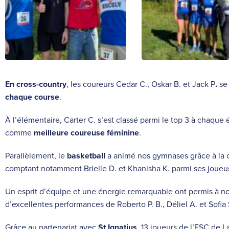
En cross-country
, les coureurs Cedar C., Oskar B. et Jack P
.
se 
chaque course
.
À l’élémentaire, Carter C. s’est classé parmi le top 3 à chaque
comme
meilleure coureuse féminine
.
Parallèlement, le
basketball
a animé nos gymnases grâce à la c
comptant notamment Brielle D. et Khanisha K. parmi ses joueu
Un esprit d’équipe et une énergie remarquable ont permis à no
d’excellentes performances de Roberto P. B., Déliel A. et Sofia 
Grâce au partenariat avec
St Ignatius
, 13 joueurs de l’ESC de 