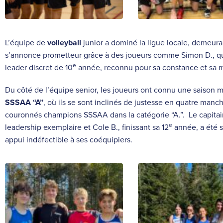
L’équipe de
volleyball
junior a dominé la ligue locale, demeura
s’annonce prometteur grâce à des joueurs comme Simon D., qu
e
leader discret de 10
année, reconnu pour sa constance et sa m
Du côté de l’équipe senior, les joueurs ont connu une saison 
SSSAA “A”
, où ils se sont inclinés de justesse en quatre man
couronnés champions SSSAA dans la catégorie “A.”. Le capita
e
leadership exemplaire et Cole B., finissant sa 12
année, a été s
appui indéfectible à ses coéquipiers.