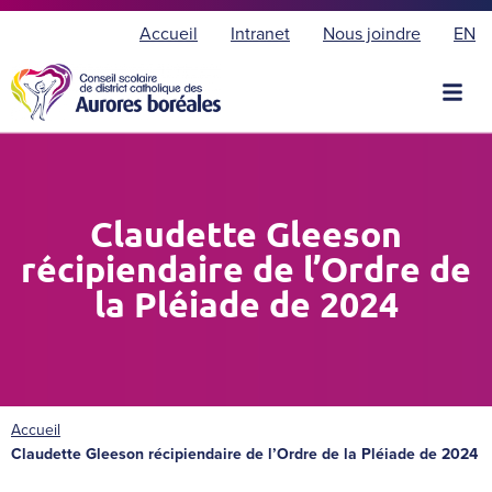
E
Accueil
Intranet
Nous joindre
EN
n
g
l
i
s
h
Claudette Gleeson
récipiendaire de l’Ordre de
la Pléiade de 2024
Accueil
Claudette Gleeson récipiendaire de l’Ordre de la Pléiade de 2024