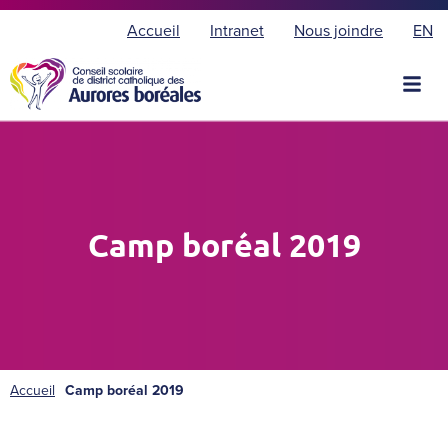
E
Accueil
Intranet
Nous joindre
EN
n
g
l
i
s
h
Camp boréal 2019
Accueil
Camp boréal 2019